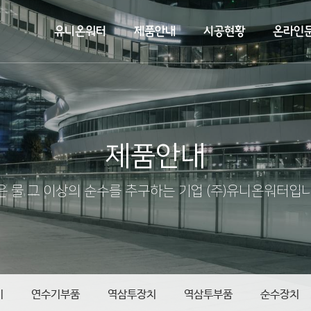
유니온워터
제품안내
시공현황
온라인
제품안내
은 물 그 이상의 순수를 추구하는 기업 (주)유니온워터입니
기
연수기부품
역삼투장치
역삼투부품
순수장치