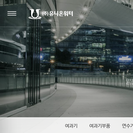
맑
여과기
여과기부품
연수