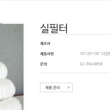
실필터
제조사
제품사양
10"/20"/30" 다
문의
02-394-8858
제품 문의