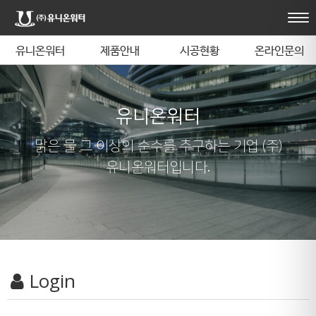
유니온워터
제품안내
시공현황
온라인문의
유니온워터
맑은 물 그 이상의 순수를 추구하는 기업 (주)
유니온워터입니다.
Login